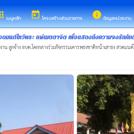
หารส่วนตำบลโคกกลาง
ps
today
info
เมนูหลัก
โครงสร้างส่วนราชการ
ข้อมูลหน่วยงาน
นต์ไหว้พระ แผ่เมตตาจิต เพื่อแสดงถึงความจงรักภักดี
ักงาน ลูกจ้าง อบต.โคกกลางร่วมกิจกรรมเคารพธงชาติหน้าเสาธง สวดมนต์ไ