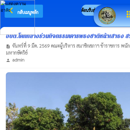
arrow_back_ios
ยินดีต้อนรับสู่เว็บไซต์ของ องค์การบริ
กลับเมนูหลัก
ap
อบต.โคกกลางร่วมกิจกรรมเคารพธงชาติหน้าเสาธง สวดม
จันทร์ที่ 9 มีค. 2569 คณะผู้บริหาร สมาชิกสภาฯ ข้าราชการ พน
description
มหากษัตริย์
admin
person