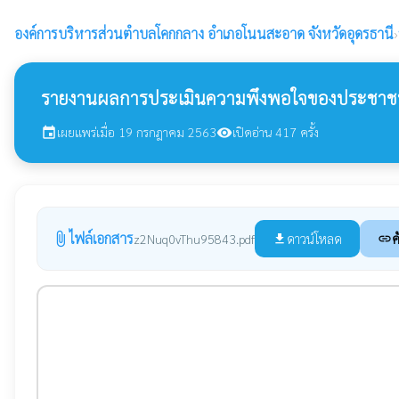
องค์การบริหารส่วนตำบลโคกกลาง
อำเภอโนนสะอาด จังหวัดอุดรธานี
›
รายงานผลการประเมินความพึงพอใจของประชาชน
เผยแพร่เมื่อ 19 กรกฎาคม 2563
เปิดอ่าน 417 ครั้ง
event
visibility
ไฟล์เอกสาร
attach_file
ดาวน์โหลด
ค
z2Nuq0vThu95843.pdf
file_download
link