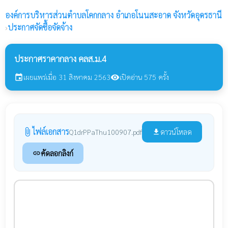
องค์การบริหารส่วนตำบลโคกกลาง
อำเภอโนนสะอาด จังหวัดอุดรธานี
›
ประกาศจัดซื้อจัดจ้าง
ประกาศราคากลาง คลส.ม.4
เผยแพร่เมื่อ 31 สิงหาคม 2563
เปิดอ่าน 575 ครั้ง
event
visibility
ไฟล์เอกสาร
attach_file
ดาวน์โหลด
Q1drPPaThu100907.pdf
file_download
คัดลอกลิงก์
link