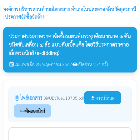
องค์การบริหารส่วนตำบลโคกกลาง
อำเภอโนนสะอาด จังหวัดอุดรธานี
›
ประกาศจัดซื้อจัดจ้าง
ประกาศประกวดราคาจัดซื้อรถยนต์บรรทุกดีเซล ขนาด ๑ ตัน
ชนิดขับเคลื่อน ๔ ล้อ แบบดับเบิ้ลแค็ล โดยวิธีประกวดราคาอ
เล็กทรอนิกส์ (e-didding)
เผยแพร่เมื่อ 28 พฤษภาคม 2567
เปิดอ่าน 157 ครั้ง
event
visibility
ไฟล์เอกสาร
attach_file
ดาวน์โหลด
I3iAUDtTue110735.pdf
file_download
คัดลอกลิงก์
link