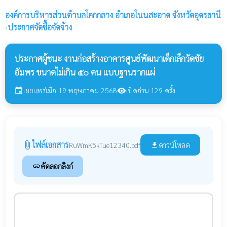
องค์การบริหารส่วนตำบลโคกกลาง
อำเภอโนนสะอาด จังหวัดอุดรธานี
›
ประกาศจัดซื้อจัดจ้าง
ประกาศผู้ชนะ งานก่อสร้างอาคารศูนย์พัฒนาเด็กเล็กวัดชัย
อัมพร ขนาดไม่เกิน ๕๐ คน แบบฐานรากแผ่
เผยแพร่เมื่อ 19 พฤษภาคม 2568
เปิดอ่าน 129 ครั้ง
event
visibility
ไฟล์เอกสาร
attach_file
ดาวน์โหลด
RuWmK5kTue12340.pdf
file_download
คัดลอกลิงก์
link