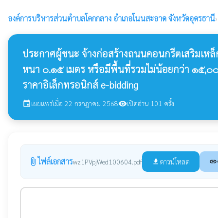
องค์การบริหารส่วนตำบลโคกกลาง
อำเภอโนนสะอาด จังหวัดอุดรธานี
›
ประกาศผู้ชนะ จ้างก่อสร้างถนนคอนกรีตเสริมเหล็
หนา ๐.๑๕ เมตร หรือมีพื้นที่รวมไม่น้อยกว่า 
ราคาอิเล็กทรอนิกส์ e-bidding
เผยแพร่เมื่อ 22 กรกฎาคม 2568
เปิดอ่าน 101 ครั้ง
event
visibility
ไฟล์เอกสาร
attach_file
ดาวน์โหลด
wz1PVpjWed100604.pdf
file_download
link