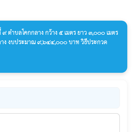
ที่ ๙ ตำบลโคกกลาง กว้าง ๕ เมตร ยาว ๓,๐๐๐ เมตร
กกลาง งบประมาณ ๙,๖๔๔,๐๐๐ บาท วิธีประกวด