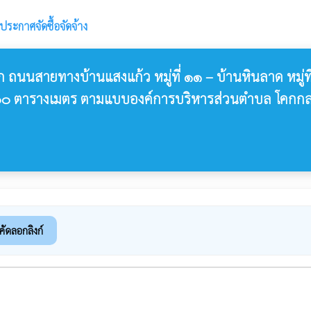
ประกาศจัดซื้อจัดจ้าง
ก ถนนสายทางบ้านแสงแก้ว หมู่ที่ ๑๑ – บ้านหินลาด หมู่
๑๕,๐๐๐ ตารางเมตร ตามแบบองค์การบริหารส่วนตำบล โค
คัดลอกลิงก์