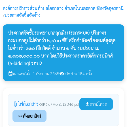
องค์การบริหารส่วนตำบลโคกกลาง
อำเภอโนนสะอาด จังหวัดอุดรธานี
›
ประกาศจัดซื้อจัดจ้าง
ประกาศจัดซื้อรถพยาบาลฉุกเฉิน (รถกระบะ) ปริมาตร
กระบอกสูบไม่ต่ำกว่า ๒,๔๐๐ ซีซี หรือกำลังเครื่องยนต์สูงสุด
ไม่ต่ำกว่า ๑๑๐ กิโลวัตต์ จำนวน ๑ คัน งบประมาณ
๑,๓๐๒,๐๐๐.๐๐ บาท โดยวิธีประกวดราคาอิเล็กทรอนิกส์
(e-bidding) รอบ2
เผยแพร่เมื่อ 1 กันยายน 2568
เปิดอ่าน 184 ครั้ง
event
visibility
ไฟล์เอกสาร
attach_file
ดาวน์โหลด
RRK6Ic7Mon112346.pdf
file_download
คัดลอกลิงก์
link