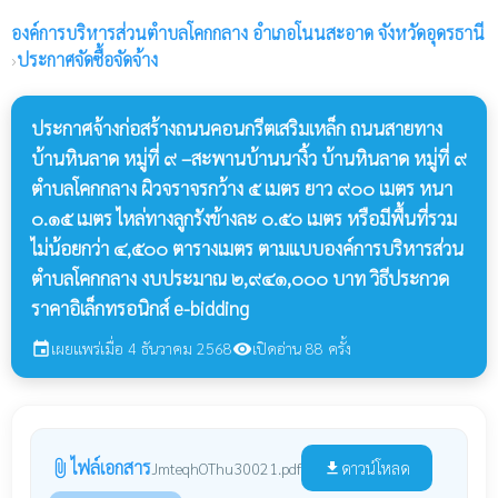
องค์การบริหารส่วนตำบลโคกกลาง
อำเภอโนนสะอาด จังหวัดอุดรธานี
›
ประกาศจัดซื้อจัดจ้าง
ประกาศจ้างก่อสร้างถนนคอนกรีตเสริมเหล็ก ถนนสายทาง
บ้านหินลาด หมู่ที่ ๙ –สะพานบ้านนางิ้ว บ้านหินลาด หมู่ที่ ๙
ตำบลโคกกลาง ผิวจราจรกว้าง ๕ เมตร ยาว ๙๐๐ เมตร หนา
๐.๑๕ เมตร ไหล่ทางลูกรังข้างละ ๐.๕๐ เมตร หรือมีพื้นที่รวม
ไม่น้อยกว่า ๔,๕๐๐ ตารางเมตร ตามแบบองค์การบริหารส่วน
ตำบลโคกกลาง งบประมาณ ๒,๙๔๑,๐๐๐ บาท วิธีประกวด
ราคาอิเล็กทรอนิกส์ e-bidding
เผยแพร่เมื่อ 4 ธันวาคม 2568
เปิดอ่าน 88 ครั้ง
event
visibility
ไฟล์เอกสาร
attach_file
ดาวน์โหลด
JmteqhOThu30021.pdf
file_download